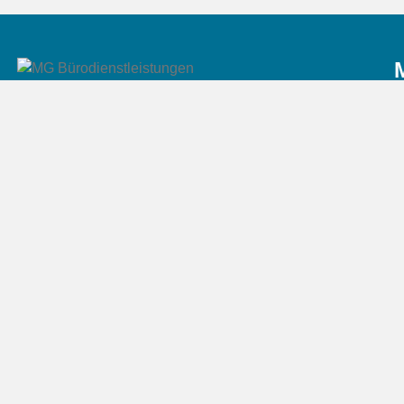
Durch unsere umfassende Erfahrung in
renommierten Großkonzernen und in
diversen Steuerberaterkanzleien garantieren
wir Fachkompetenz und bieten
maßgeschneiderte Lösungen an.
* Hinweis: Die Hilfeleistung in Steuersachen umfasst a