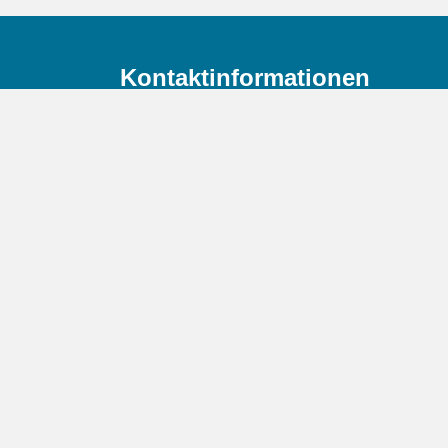
Kontaktinformationen
Mobil
+49 163 47 36 977
E-Mail
info@mgbdl.de
Adresse
Friedrichstraße 20,
D-63225 Langen (Hessen)
 lfd. Lohn- und Gehaltsabrechnung i.S.d § 6 Nr. 3 und 4