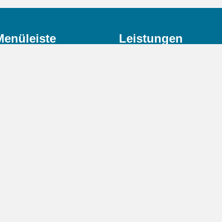
Menüleiste
Leistungen
Startseite
Bürodienstleistungen
Über uns
Finanzbuchhaltung*
Dienstleistungen
Lohnbuchhaltung*
FAQs
Kontakt
Bürozeiten
Unsere Zeiten
9:00 – 18:00 Uhr
usschließlich das Buchen der lfd. Geschäftsvorfälle und die
StBerG